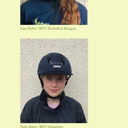
Jana Nebe / RFV Horlofftal Hungen
Nele Stürz / RFV Ortenberg