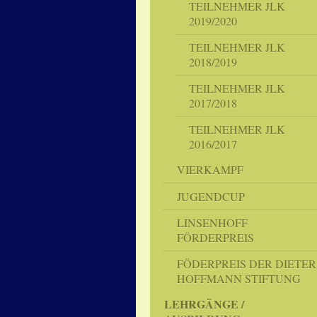
TEILNEHMER JLK
2019/2020
TEILNEHMER JLK
2018/2019
TEILNEHMER JLK
2017/2018
TEILNEHMER JLK
2016/2017
VIERKAMPF
JUGENDCUP
LINSENHOFF
FÖRDERPREIS
FÖDERPREIS DER DIETER
HOFFMANN STIFTUNG
LEHRGÄNGE /