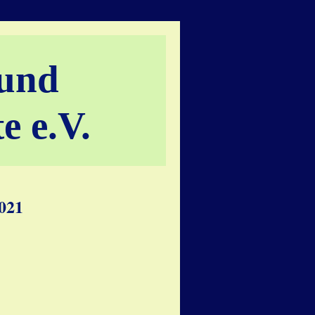
bund
e e.V.
2021