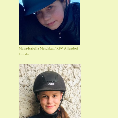
Maya-Isabella Meschkat / RFV Allendorf
Lumda