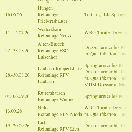
Hungen
16.06.26
Reitanlage
Training JLK Springen
Friebertshäuser
Weitershain
11.-12.07.26
WBO-Turnier Dressur/Sp
Reitanlage Neuss
Alten-Buseck
Dressurturnier bis Kl. L
22.-23.08.26
Reitanlage PSC
m. Qualifikation Linsenh
Luisenhof
Springturnier bis Kl. M
Laubach-Ruppertsburg
Dressurturnier bis Kl. 
28.-30.08.26
Reitanlage RFV
m. Qualifikation Linsenh
Laubach
MHM Dressur u. Manns
Ruttershausen
04.-06.09.26
Springturnier bis Kl. M
Reitanlage Weimer
Nidda
WBO-Turnier Dressur/S
13.09.26
Reitanlage RFV Nidda
m. Qualifikation Linsenh
Lich
19.-20.09.26
Dressurturnier bis Kl. 
Reitanlage RFV Lich